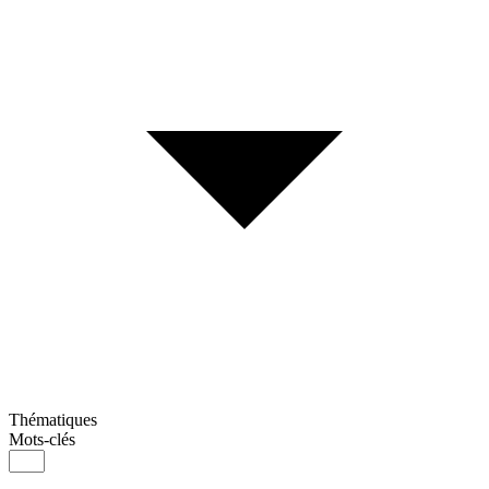
Thématiques
Mots-clés