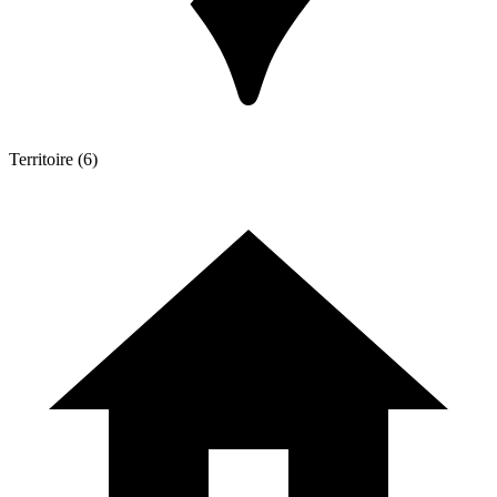
Territoire (6)