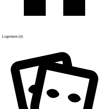
Logement (4)