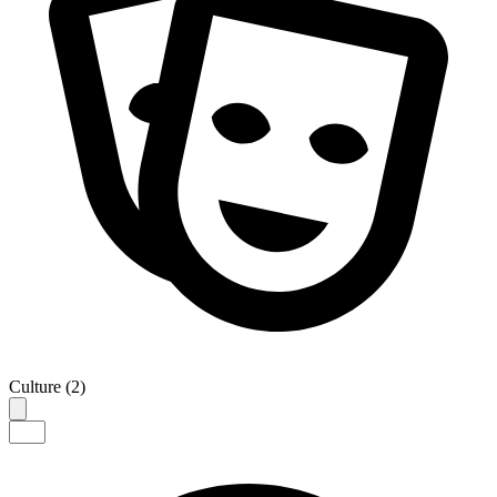
Culture (2)