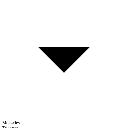
Mots-clés
Trier par