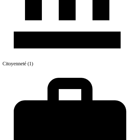
Citoyenneté (1)