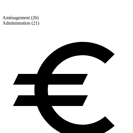
Aménagement (26)
Administration (21)